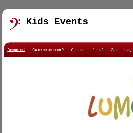
Kids Events
Despre noi
Cu ce ne ocupam ?
Ce pachete oferim ?
Galerie imagi